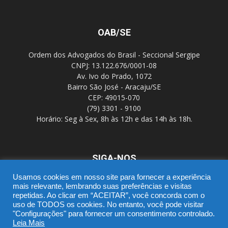
OAB/SE
Ordem dos Advogados do Brasil - Seccional Sergipe
CNPJ: 13.122.676/0001-08
Av. Ivo do Prado, 1072
Bairro São José - Aracaju/SE
CEP: 49015-070
(79) 3301 - 9100
Horário: Seg à Sex, 8h às 12h e das 14h às 18h.
SIGA-NOS
Usamos cookies em nosso site para fornecer a experiência
mais relevante, lembrando suas preferências e visitas
repetidas. Ao clicar em “ACEITAR”, você concorda com o
uso de TODOS os cookies. No entanto, você pode visitar
"Configurações" para fornecer um consentimento controlado.
Leia Mais
SGD
Webmail
Portal Advocacia
Novo CPC