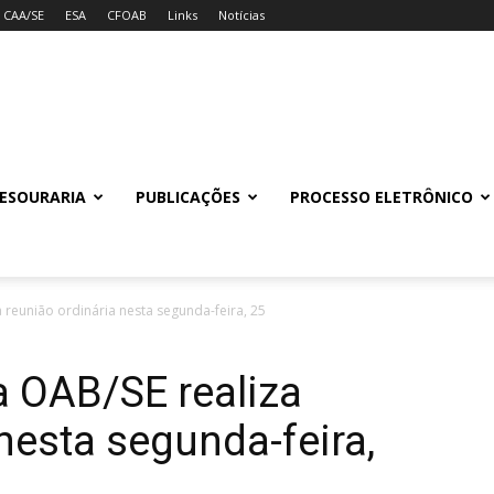
CAA/SE
ESA
CFOAB
Links
Notícias
ESOURARIA
PUBLICAÇÕES
PROCESSO ELETRÔNICO
 reunião ordinária nesta segunda-feira, 25
a OAB/SE realiza
nesta segunda-feira,