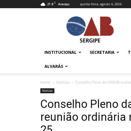
C
21.8
quinta-feira, agosto 6, 2026
Aracaju
OAB/SE
–
Ordem
dos
Advogados
do
INSTITUCIONAL
SECRETARIA
T
Brasil
ALVARÁS
Home
Notícias
Conselho Pleno da OAB/SE realiza
Notícias
Conselho Pleno d
reunião ordinária 
25