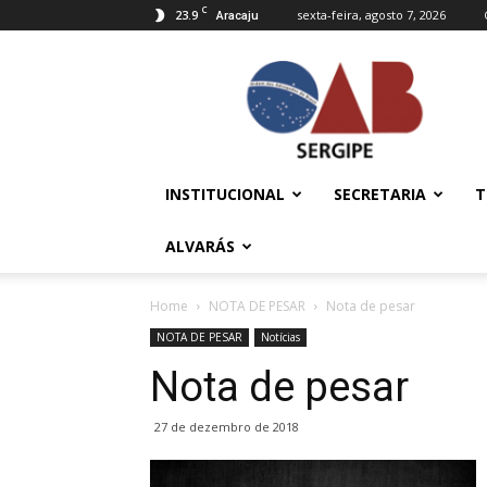
C
23.9
sexta-feira, agosto 7, 2026
Aracaju
OAB/SE
–
Ordem
dos
Advogados
do
INSTITUCIONAL
SECRETARIA
T
Brasil
ALVARÁS
Home
NOTA DE PESAR
Nota de pesar
NOTA DE PESAR
Notícias
Nota de pesar
27 de dezembro de 2018