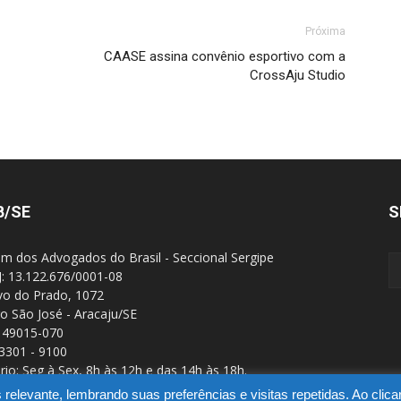
Próxima
CAASE assina convênio esportivo com a
CrossAju Studio
B/SE
S
m dos Advogados do Brasil - Seccional Sergipe
: 13.122.676/0001-08
Ivo do Prado, 1072
ro São José - Aracaju/SE
 49015-070
 3301 - 9100
rio: Seg à Sex, 8h às 12h e das 14h às 18h.
elevante, lembrando suas preferências e visitas repetidas. Ao clic