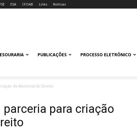
/SE
ESA
CFOAB
Links
Notícias
ESOURARIA
PUBLICAÇÕES
PROCESSO ELETRÔNICO
criação de Memorial do Direito
parceria para criação
reito