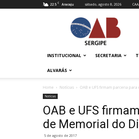
C
22.5
sábado, agosto 8, 2026
CAA
Aracaju
OAB/SE
–
Ordem
dos
Advogados
do
INSTITUCIONAL
SECRETARIA
T
Brasil
ALVARÁS
Home
Notícias
OAB e UFS firmam parceria para 
Notícias
OAB e UFS firmam 
de Memorial do Di
5 de agosto de 2017