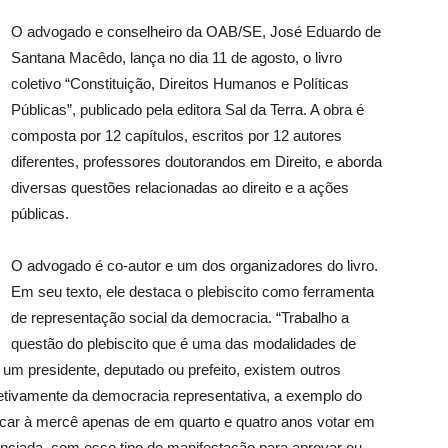
O advogado e conselheiro da OAB/SE, José Eduardo de
Santana Macêdo, lança no dia 11 de agosto, o livro
coletivo “Constituição, Direitos Humanos e Políticas
Públicas”, publicado pela editora Sal da Terra. A obra é
composta por 12 capítulos, escritos por 12 autores
diferentes, professores doutorandos em Direito, e aborda
diversas questões relacionadas ao direito e a ações
públicas.
O advogado é co-autor e um dos organizadores do livro.
Em seu texto, ele destaca o plebiscito como ferramenta
de representação social da democracia. “Trabalho a
questão do plebiscito que é uma das modalidades de
 um presidente, deputado ou prefeito, existem outros
etivamente da democracia representativa, a exemplo do
ficar à mercê apenas de em quarto e quatro anos votar em
enciada, com esse tipo de manifestação para aprovar ou