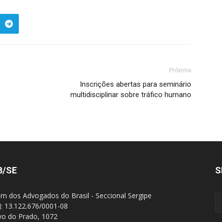
Próxima
Inscrições abertas para seminário
multidisciplinar sobre tráfico humano
B/SE
S
m dos Advogados do Brasil - Seccional Sergipe
: 13.122.676/0001-08
Ivo do Prado, 1072