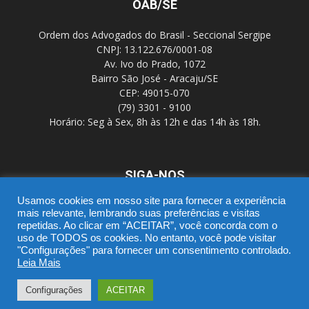
OAB/SE
Ordem dos Advogados do Brasil - Seccional Sergipe
CNPJ: 13.122.676/0001-08
Av. Ivo do Prado, 1072
Bairro São José - Aracaju/SE
CEP: 49015-070
(79) 3301 - 9100
Horário: Seg à Sex, 8h às 12h e das 14h às 18h.
SIGA-NOS
Usamos cookies em nosso site para fornecer a experiência
mais relevante, lembrando suas preferências e visitas
repetidas. Ao clicar em “ACEITAR”, você concorda com o
uso de TODOS os cookies. No entanto, você pode visitar
"Configurações" para fornecer um consentimento controlado.
Leia Mais
SGD
Webmail
Portal Advocacia
Novo CPC
Política de Privacidade
Suporte
Configurações
ACEITAR
© Copyright 2016 - OAB/SE - DTIC