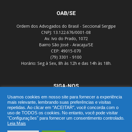
OAB/SE
Ordem dos Advogados do Brasil - Seccional Sergipe
CNPJ: 13.122.676/0001-08
Av. Ivo do Prado, 1072
Bairro São José - Aracaju/SE
CEP: 49015-070
(79) 3301 - 9100
Horário: Seg à Sex, 8h às 12h e das 14h às 18h.
SIGA-NOS
Usamos cookies em nosso site para fornecer a experiência
mais relevante, lembrando suas preferências e visitas
repetidas. Ao clicar em “ACEITAR”, você concorda com o
uso de TODOS os cookies. No entanto, você pode visitar
"Configurações" para fornecer um consentimento controlado.
Leia Mais
SGD
Webmail
Portal Advocacia
Novo CPC
Política de Privacidade
Suporte