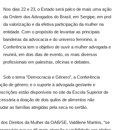
Nos dias 22 e 23, o Estado será palco de mais uma ação
da Ordem dos Advogados do Brasil, em Sergipe, em prol
da valorização e da efetiva participação da mulher na
entidade. Com o propósito de levantar as principais
bandeiras da advocacia e do universo feminino, a
Conferência tem o objetivo de ouvir a mulher advogada e
reunirá, em dois dias de evento, os mais diversos
profissionais em palestras, oficinas e debates.
Sob o tema “Democracia e Gênero”, a Conferência
ação de gênero; e o suporte à advogada gestante e
inscrições estão disponíveis no site da Escola Superior de
cessária a doação de dois quilos de alimentos não
judar as famílias atingidas pela seca no sertão.
dos Direitos da Mulher da OAB/SE, Valdilene Martins, “se
necessário que se dê mais atenção e visibilidade aos pleitos