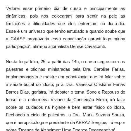
“Adorei esse primeiro dia de curso e principalmente as
dinâmicas, pois nos colocaram para sentir na pele as
limitações e dificuldades que eles enfrentam no dia-a-dia.
Esse é um universo que tenho estudado e quando soube que
a CAASE promoveria essa capacitação garanti logo minha
participação”, afirmou a jornalista Denise Cavalcanti.
Nesta terça-feira, 25, a partir das 14h, o curso segue com as
palestras e oficinas ministradas pela Dra. Caroline Farias,
implantodondista e mestre em odontologia, que irá falar sobre
a saúde bucal do idoso, já a Dra. Vanessa Cristiane Farias
Barros Dias, geriatra, irá debater o tema ‘Sono e Repouso do
Idoso’ e a enfermeira Viviane da Conceição Meira, irá falar
sobre os cuidados na higiene e bem estar físico do idoso.
Fechando o ciclo de palestras, a Dra. Maria Suzana Souza,
que é neropsicóloga e presidente da ABRAZ Sergipe, irá expor
sobre ‘Doença de Alzheimer: Uma Doença Degenerativa’.