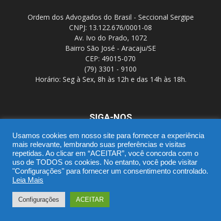
Ordem dos Advogados do Brasil - Seccional Sergipe
CNPJ: 13.122.676/0001-08
Av. Ivo do Prado, 1072
Bairro São José - Aracaju/SE
CEP: 49015-070
(79) 3301 - 9100
Horário: Seg à Sex, 8h às 12h e das 14h às 18h.
SIGA-NOS
Usamos cookies em nosso site para fornecer a experiência
mais relevante, lembrando suas preferências e visitas
repetidas. Ao clicar em “ACEITAR”, você concorda com o
uso de TODOS os cookies. No entanto, você pode visitar
"Configurações" para fornecer um consentimento controlado.
Leia Mais
SGD
Webmail
Portal Advocacia
Novo CPC
Política de Privacidade
Suporte
Configurações
ACEITAR
© Copyright 2016 - OAB/SE - DTIC