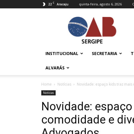
C
22
quinta-feira, agosto 6, 2026
Aracaju
OAB/SE
–
Ordem
dos
Advogados
do
INSTITUCIONAL
SECRETARIA
T
Brasil
ALVARÁS
Home
Notícias
Novidade: espaço kids traz mai
Notícias
Novidade: espaço 
comodidade e div
Advogados