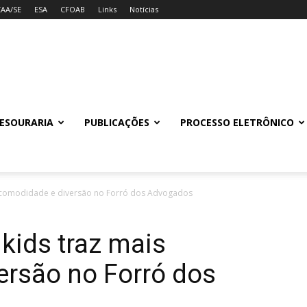
CAA/SE
ESA
CFOAB
Links
Notícias
ESOURARIA
PUBLICAÇÕES
PROCESSO ELETRÔNICO
s comodidade e diversão no Forró dos Advogados
kids traz mais
ersão no Forró dos