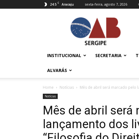
C
24.5
sexta-feira, agosto 7, 2026
Aracaju
OAB/SE
–
Ordem
dos
Advogados
do
INSTITUCIONAL
SECRETARIA
T
Brasil
ALVARÁS
Home
Notícias
Mês de abril será marcado pelo la
Notícias
Mês de abril será
lançamento dos liv
“Filosofia do Direi