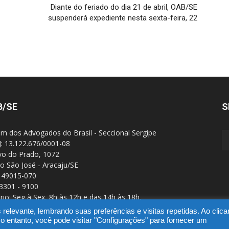
Diante do feriado do dia 21 de abril, OAB/SE
suspenderá expediente nesta sexta-feira, 22
B/SE
S
m dos Advogados do Brasil - Seccional Sergipe
: 13.122.676/0001-08
Ivo do Prado, 1072
ro São José - Aracaju/SE
 49015-070
 3301 - 9100
rio: Seg à Sex, 8h às 12h e das 14h às 18h.
elevante, lembrando suas preferências e visitas repetidas. Ao clic
ntanto, você pode visitar "Configurações" para fornecer um