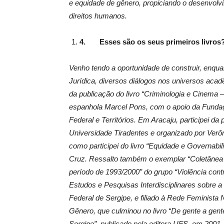
e equidade de gênero, propiciando o desenvolvi
direitos humanos.
4.
Esses são os seus primeiros livros
Venho tendo a oportunidade de construir, enqua
Jurídica, diversos diálogos nos universos acadê
da publicação do livro “Criminologia e Cinema – 
espanhola Marcel Pons, com o apoio da Fundaçã
Federal e Territórios. Em Aracaju, participei da 
Universidade Tiradentes e organizado por Verô
como participei do livro “Equidade e Governabi
Cruz. Ressalto também o exemplar “Coletânea
período de 1993/2000” do grupo “Violência cont
Estudos e Pesquisas Interdisciplinares sobre 
Federal de Sergipe, e filiado à Rede Feminist
Gênero, que culminou no livro “De gente a gen
Sergipe”, publicado pela editora UFS, em 2001