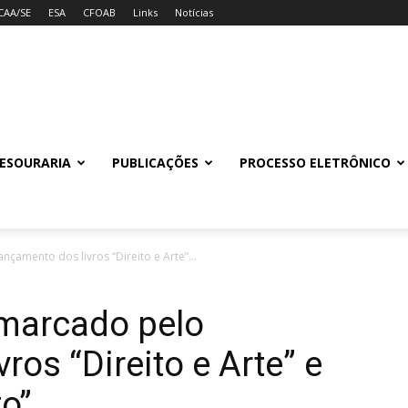
CAA/SE
ESA
CFOAB
Links
Notícias
ESOURARIA
PUBLICAÇÕES
PROCESSO ELETRÔNICO
nçamento dos livros “Direito e Arte”...
 marcado pelo
ros “Direito e Arte” e
to”