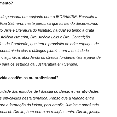
amento?
sendo pensada em conjunto com o IBDFAM/SE. Ressalto a
Glícia Salmeron neste percurso que foi sendo desenvolvido
 Arte e Literatura do Instituto, na qual eu tenho a grata
 Adlênia Ismerim, Dra. Acácia Lélis e Dra. Conceição
ades da Comissão, que tem o propósito de criar espaços de
, construindo elos e diálogos plurais com a sociedade
cia jurídica, abordando os direitos fundamentais a partir de
do para os estudos da Jusliteratura em Sergipe.
 vida acadêmica ou profissional?
uidade dos estudos de Filosofia do Direito e nas atividades
s envolvidos nesta temática. Penso que a relação entre
 para a formação do jurista, pois amplia, ilumina e aprofunda
nal do Direito, bem como as relações entre Direito, justiça