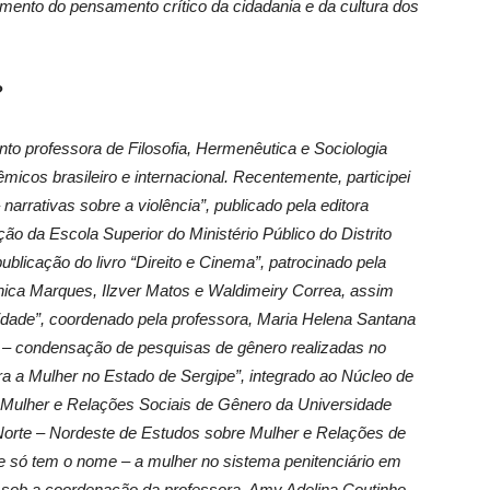
mento do pensamento crítico da cidadania e da cultura dos
?
nto professora de Filosofia, Hermenêutica e Sociologia
micos brasileiro e internacional. Recentemente, participei
narrativas sobre a violência”, publicado pela editora
o da Escola Superior do Ministério Público do Distrito
publicação do livro “Direito e Cinema”, patrocinado pela
nica Marques, Ilzver Matos e Waldimeiry Correa, assim
lidade”, coordenado pela professora, Maria Helena Santana
 – condensação de pesquisas de gênero realizadas no
ra a Mulher no Estado de Sergipe”, integrado ao Núcleo de
a Mulher e Relações Sociais de Gênero da Universidade
a Norte – Nordeste de Estudos sobre Mulher e Relações de
te só tem o nome – a mulher no sistema penitenciário em
, sob a coordenação da professora, Amy Adelina Coutinho