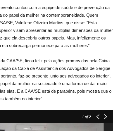
o evento contou com a equipe de saúde e de prevenção da
 do papel da mulher na contemporaneidade. Quem
SA/SE, Valdilene Oliveira Martins, que disse: “Esta
Superior visam apresentar as múltiplas dimensões da mulher
ez que ela descobriu outros papeis. Mas, infelizmente os
 e a sobrecarga permanece para as mulheres”.
 da CAA/SE, ficou feliz pela ações promovidas pela Caixa
atuação da Caixa de Assistência dos Advogados de Sergipe
ortanto, faz-se presente junto aos advogados do interior”.
 o papel da mulher na sociedade é uma forma de dar maior
das elas. E a CAA/SE está de parabéns, pois mostra que o
as também no interior”.
1
of 2