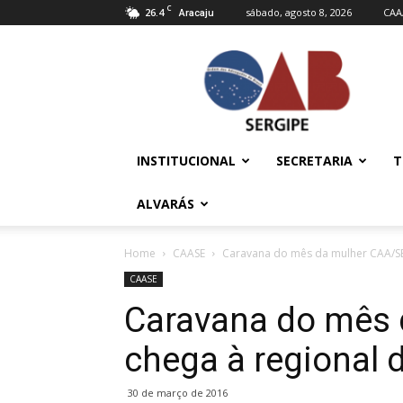
C
26.4
sábado, agosto 8, 2026
CAA
Aracaju
OAB/SE
–
Ordem
dos
Advogados
do
INSTITUCIONAL
SECRETARIA
T
Brasil
ALVARÁS
Home
CAASE
Caravana do mês da mulher CAA/SE
CAASE
Caravana do mês 
chega à regional 
30 de março de 2016