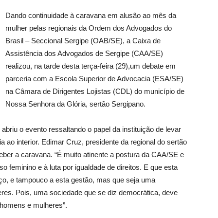
Dando continuidade à caravana em alusão ao mês da
mulher pelas regionais da Ordem dos Advogados do
Brasil – Seccional Sergipe (OAB/SE), a Caixa de
Assistência dos Advogados de Sergipe (CAA/SE)
realizou, na tarde desta terça-feira (29),um debate em
parceria com a Escola Superior de Advocacia (ESA/SE)
na Câmara de Dirigentes Lojistas (CDL) do município de
Nossa Senhora da Glória, sertão Sergipano.
briu o evento ressaltando o papel da instituição de levar
a ao interior. Edimar Cruz, presidente da regional do sertão
ceber a caravana. “É muito atinente a postura da CAA/SE e
 feminino e à luta por igualdade de direitos. E que esta
rço, e tampouco a esta gestão, mas que seja uma
res. Pois, uma sociedade que se diz democrática, deve
a homens e mulheres”.