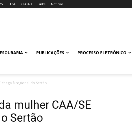
/SE
ESA
CFOAB
Links
Notícias
ESOURARIA
PUBLICAÇÕES
PROCESSO ELETRÔNICO
 chega à regional do Sertão
da mulher CAA/SE
do Sertão