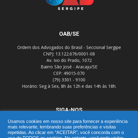
OAB/SE
Ordem dos Advogados do Brasil - Seccional Sergipe
CNPJ: 13.122.676/0001-08
Av. Ivo do Prado, 1072
Bairro São José - Aracaju/SE
CEP: 49015-070
(79) 3301 - 9100
Horário: Seg à Sex, 8h às 12h e das 14h às 18h.
SIGA-NOS
Usamos cookies em nosso site para fornecer a experiência
mais relevante, lembrando suas preferências e visitas
repetidas. Ao clicar em “ACEITAR”, você concorda com o