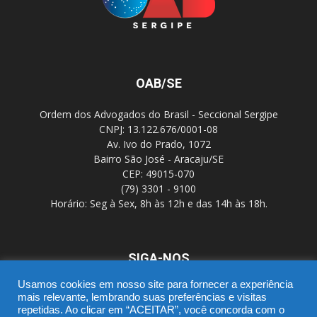
OAB/SE
Ordem dos Advogados do Brasil - Seccional Sergipe
CNPJ: 13.122.676/0001-08
Av. Ivo do Prado, 1072
Bairro São José - Aracaju/SE
CEP: 49015-070
(79) 3301 - 9100
Horário: Seg à Sex, 8h às 12h e das 14h às 18h.
SIGA-NOS
Usamos cookies em nosso site para fornecer a experiência
mais relevante, lembrando suas preferências e visitas
repetidas. Ao clicar em “ACEITAR”, você concorda com o